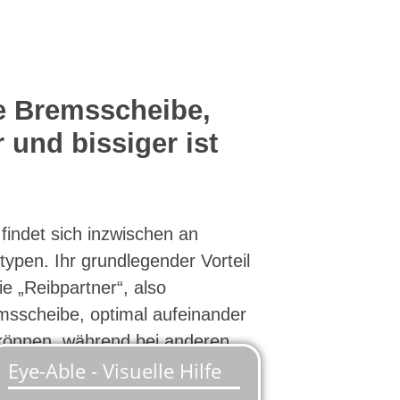
ie Bremsscheibe,
 und bissiger ist
indet sich inzwischen an
typen. Ihr grundlegender Vorteil
ie „Reibpartner“, also
sscheibe, optimal aufeinander
önnen, während bei anderen
romisse nötig sind.
te Scheibenbremsen zeichnen