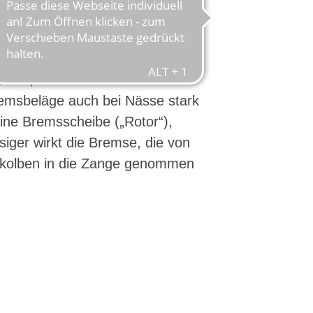
emswirkung durch geringe
gute Dosierbarkeit aus; durch
Nabe sind sie gut vor
ützt, durch den hohen
emsbeläge auch bei Nässe stark
ine Bremsscheibe („Rotor“),
siger wirkt die Bremse, die von
skolben in die Zange genommen