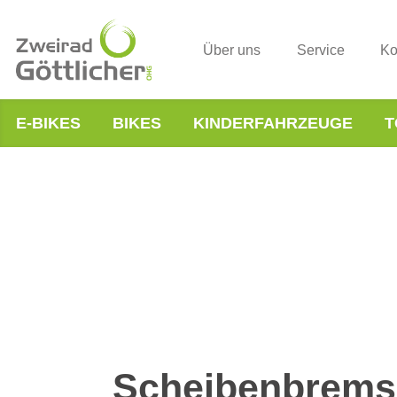
Über uns
Service
Ko
E-BIKES
BIKES
KINDERFAHRZEUGE
T
Scheibenbrems