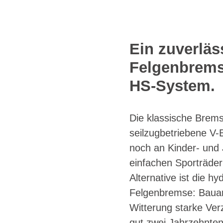
Ein zuverläs
Felgenbrems
HS-System.
Die klassische Brem
seilzugbetriebene V-B
noch an Kinder- und
einfachen Sporträder
Alternative ist die h
Felgenbremse: Bauart
Witterung starke Verz
gut zwei Jahrzehnte