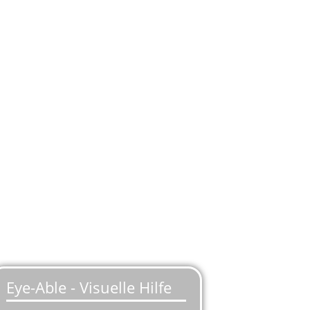
rkstatt
ierung