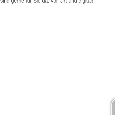
sind gerne für Sie da, vor Ort und digital!
ng
Fachwe
g
Finanz