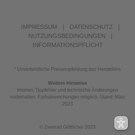
IMPRESSUM
|
DATENSCHUTZ
|
NUTZUNGSBEDINGUNGEN
|
INFORMATIONSPFLICHT
* Unverbindliche Preisempfehlung des Herstellers
Weitere Hinweise
Irrtümer, Tippfehler und technische Änderungen
vorbehalten. Farbabweichungen möglich. Stand: März
2023
© Zweirad Göttlicher 2023