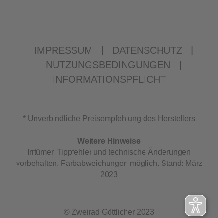
IMPRESSUM
|
DATENSCHUTZ
|
NUTZUNGSBEDINGUNGEN
|
INFORMATIONSPFLICHT
* Unverbindliche Preisempfehlung des Herstellers
Weitere Hinweise
Irrtümer, Tippfehler und technische Änderungen
vorbehalten. Farbabweichungen möglich. Stand: März
2023
© Zweirad Göttlicher 2023