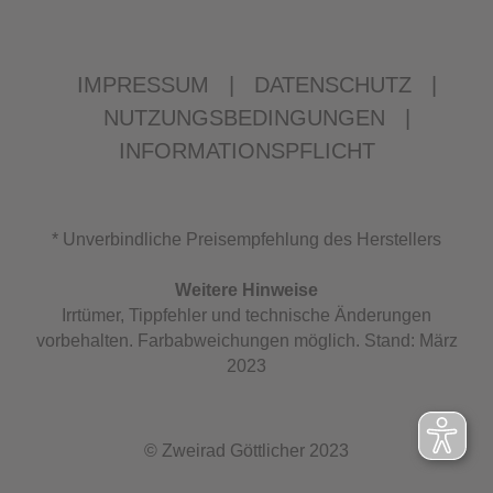
IMPRESSUM
|
DATENSCHUTZ
|
NUTZUNGSBEDINGUNGEN
|
INFORMATIONSPFLICHT
* Unverbindliche Preisempfehlung des Herstellers
Weitere Hinweise
Irrtümer, Tippfehler und technische Änderungen
vorbehalten. Farbabweichungen möglich. Stand: März
2023
© Zweirad Göttlicher 2023