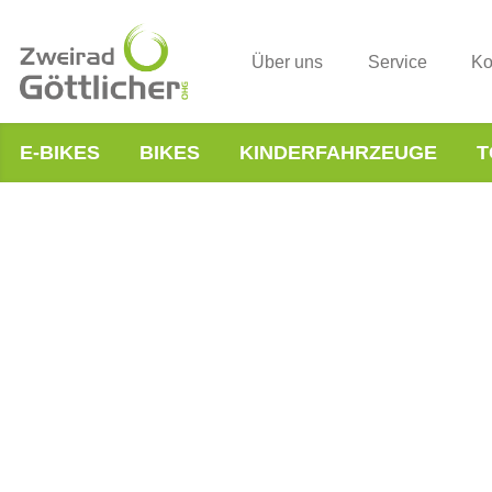
Über uns
Service
Ko
E-BIKES
BIKES
KINDERFAHRZEUGE
T