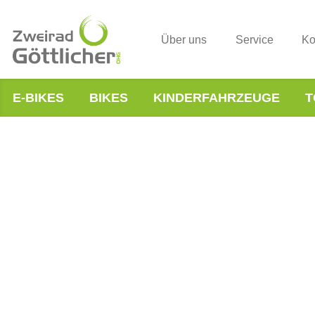
Über uns
Service
Ko
E-BIKES
BIKES
KINDERFAHRZEUGE
T