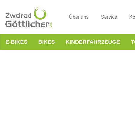
Über uns
Service
Ko
E-BIKES
BIKES
KINDERFAHRZEUGE
T