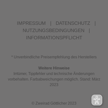
IMPRESSUM
|
DATENSCHUTZ
|
NUTZUNGSBEDINGUNGEN
|
INFORMATIONSPFLICHT
* Unverbindliche Preisempfehlung des Herstellers
Weitere Hinweise
Irrtümer, Tippfehler und technische Änderungen
vorbehalten. Farbabweichungen möglich. Stand: März
2023
© Zweirad Göttlicher 2023